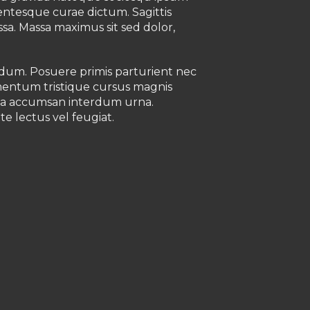
lentesque curae dictum. Sagittis
ssa. Massa maximus sit sed dolor,
endum. Posuere primis parturient nec
imentum tristique cursus magnis
cula accumsan interdum urna.
e lectus vel feugiat.