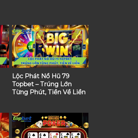
Lộc Phát Nổ Hũ 79
Topbet – Trúng Lớn
Từng Phút, Tiền Về Liền