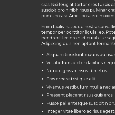
cras. Nisi feugiat tortor eros turpis
suscipit proin nibh risus pulvinar cr
primis nostra. Amet posuere maximus
Enim facilisi natoque nostra convall
tempor per porttitor ligula leo. Po
hendrerit leo proin et curabitur sa
Adipiscing quis non aptent fermentu
Aliquam tincidunt mauris eu risus
Vestibulum auctor dapibus nequ
Nunc dignissim risus id metus.
Cras ornare tristique elit.
Vivamus vestibulum ntulla nec a
Praesent placerat risus quis eros.
Fusce pellentesque suscipit nibh
Integer vitae libero ac risus egest