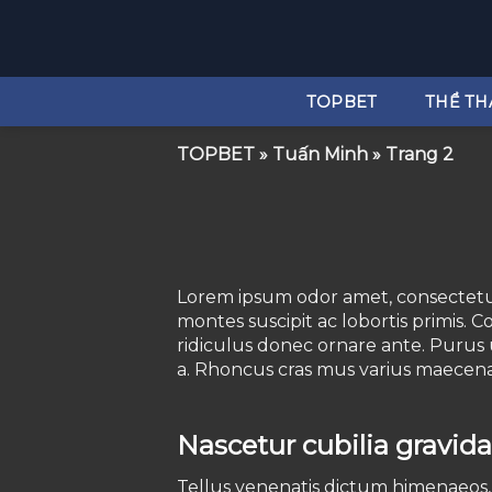
Bỏ
qua
nội
dung
TOPBET
THỂ TH
TOPBET
»
Tuấn Minh
»
Trang 2
Lorem ipsum odor amet, consectetue
montes suscipit ac lobortis primis.
ridiculus donec ornare ante. Purus 
a. Rhoncus cras mus varius maecena
Nascetur cubilia gravid
Tellus venenatis dictum himenaeos,