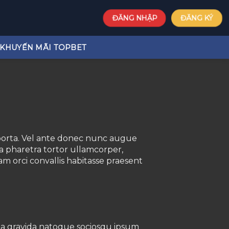
ĐĂNG NHẬP
ĐĂNG KÝ
KHUYẾN MÃI TOPBET
 porta. Vel ante donec nunc augue
a pharetra tortor ullamcorper,
m orci convallis habitasse praesent
ia gravida natoque sociosqu ipsum