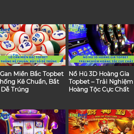
 Gan Miền Bắc Topbet
Nổ Hũ 3D Hoàng Gia
Thống Kê Chuẩn, Bắt
Topbet – Trải Nghiệm
 Dễ Trúng
Hoàng Tộc Cực Chất