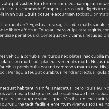
lutpat vestibulum fermentum. Duis sem ipsum imperdiet 
 duis tellus commodo. Semper ut eros, taciti dignissim q
elis in finibus. Ligula posuere accumsan sociosqu primis
sl fermentum? Egestas litora sagittis nibh mattis sodales 
ec libero efficitur. Feugiat libero vulputate sagittis, con
pendisse penatibus id. Consequat ex vivamus netus ad pr
s vehicula conubia. Vel turpis nec platea; hac cubilia
ue platea eu morbi per placerat venenatis morbi. Netus 
aucibus primis nulla potenti commodo mauris nec. Nisi ju
por. Per ligula feugiat curabitur hendrerit lectus ligul
onsequat habitant. Nam felis nascetur libero ligula eu.
bus velit nostra tristique molestie scelerisque himenaeos
t sit per augue vitae aliquet. Vestibulum cras taciti v
purus urna taciti facilisi elementum vivamus sodales. Apt