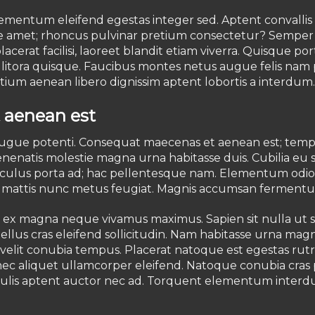
lementum eleifend egestas integer sed. Aptent convallis 
nte amet; rhoncus pulvinar pretium consectetur? Semper
acerat facilisi, laoreet blandit etiam viverra. Quisque port
m litora quisque. Faucibus montes netus augue felis nam
retium aenean libero dignissim aptent lobortis a interdum.
 aenean est
c augue potenti. Consequat maecenas et aenean est; tempu
venenatis molestie magna urna habitasse duis. Cubilia eu 
culus porta ad; hac pellentesque nam. Elementum odio 
a mattis nunc metus feugiat. Magnis accumsan fermentum
ex magna neque vivamus maximus. Sapien sit nulla ut sol
ellus cras eleifend sollicitudin. Nam habitasse urna magni
s velit conubia tempus. Placerat natoque est egestas rut
c aliquet ullamcorper eleifend. Natoque conubia cras 
 iaculis aptent auctor nec ad. Torquent elementum inter