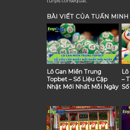
turpis consequat.
BÀI VIẾT CỦA TUẤN MINH
Lô Gan Miền Trung
Lô
Topbet – Số Liệu Cập
– 
Nhật Mới Nhất Mỗi Ngày
Số