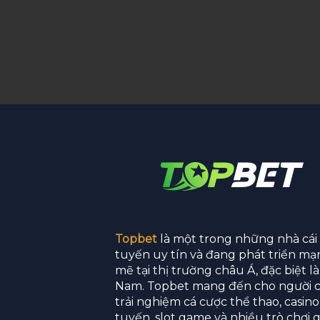
Topbet
là một trong những nhà cái 
tuyến uy tín và đang phát triển mạ
mẽ tại thị trường châu Á, đặc biệt là
Nam. Topbet mang đến cho người c
trải nghiệm cá cược thể thao, casino
tuyến, slot game và nhiều trò chơi gi