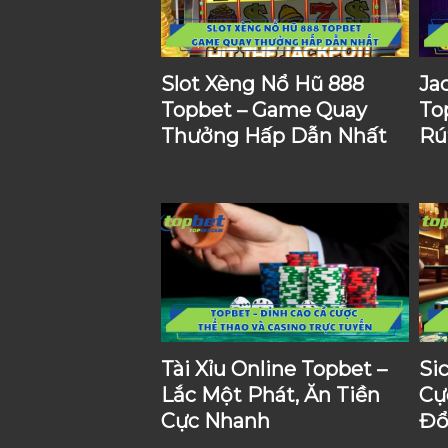
Slot Xèng Nổ Hũ 888
Ja
Topbet – Game Quay
To
Thưởng Hấp Dẫn Nhất
Rú
Tài Xỉu Online Topbet –
Si
Lắc Một Phát, Ăn Tiền
Cự
Cực Nhanh
Đổ