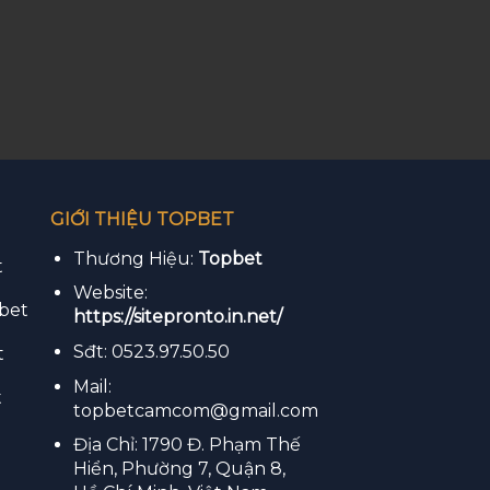
GIỚI THIỆU TOPBET
Thương Hiệu:
Topbet
t
Website:
bet
https://sitepronto.in.net/
Sđt: 0523.97.50.50
t
Mail:
t
topbetcamcom@gmail.com
Địa Chỉ: 1790 Đ. Phạm Thế
Hiển, Phường 7, Quận 8,