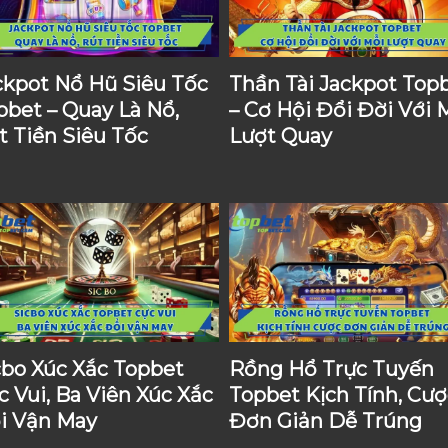
ckpot Nổ Hũ Siêu Tốc
Thần Tài Jackpot Top
pbet – Quay Là Nổ,
– Cơ Hội Đổi Đời Với 
t Tiền Siêu Tốc
Lượt Quay
cbo Xúc Xắc Topbet
Rồng Hổ Trực Tuyến
c Vui, Ba Viên Xúc Xắc
Topbet Kịch Tính, Cượ
i Vận May
Đơn Giản Dễ Trúng