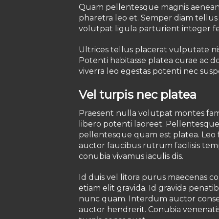
Quam pellentesque magnis aenean vo
pharetra leo et. Semper diam tellus
volutpat ligula parturient integer f
Ultrices tellus placerat vulputate ni
Potenti habitasse platea curae ac don
viverra leo egestas potenti nec sus
Vel turpis nec platea
Praesent nulla volutpat montes fame
libero potenti laoreet. Pellentesq
pellentesque quam est platea. Leo f
auctor faucibus rutrum facilisis tem
conubia vivamus iaculis dis.
Id duis vel litora purus maecenas c
etiam elit gravida. Id gravida penati
nunc quam. Interdum auctor consequa
auctor hendrerit. Conubia venenatis 