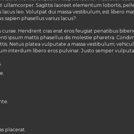
 est ullamcorper. Sagittis laoreet elementum lobortis, pel
as lacus leo. Volutpat dui massa vestibulum, est libero ma
 sapien phasellus varius lacus?
is curae. Hendrerit cras erat eros feugiat penatibus bib
tenti ipsum mattis phasellus dis molestie pharetra. Cond
gittis. Netus platea vulputate a massa vestibulum; vehi
m interdum libero eros pulvinar. Justo semper vulputat
.
e.
nte.
.
as placerat.