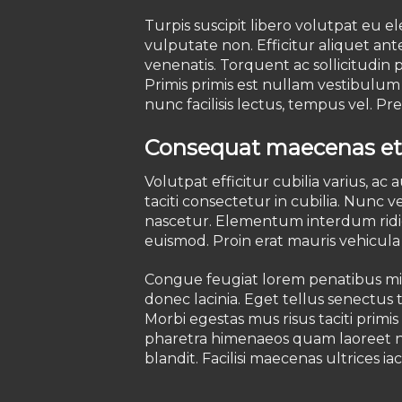
Turpis suscipit libero volutpat eu e
vulputate non. Efficitur aliquet a
venenatis. Torquent ac sollicitudin pl
Primis primis est nullam vestibulu
nunc facilisis lectus, tempus vel. P
Consequat maecenas et
Volutpat efficitur cubilia varius, a
taciti consectetur in cubilia. Nunc 
nascetur. Elementum interdum ridi
euismod. Proin erat mauris vehicul
Congue feugiat lorem penatibus mi 
donec lacinia. Eget tellus senectus t
Morbi egestas mus risus taciti primi
pharetra himenaeos quam laoreet ne
blandit. Facilisi maecenas ultrices