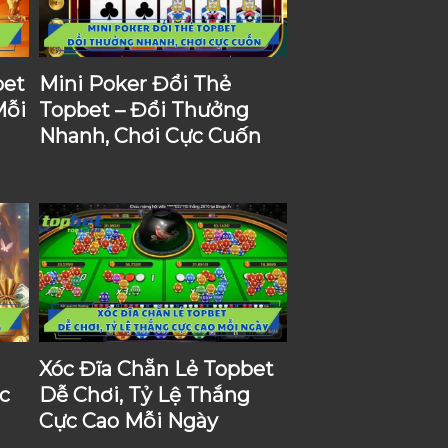
bet
Mini Poker Đổi Thẻ
Mỗi
Topbet – Đổi Thưởng
Nhanh, Chơi Cực Cuốn
Xóc Đĩa Chẵn Lẻ Topbet
c
Dễ Chơi, Tỷ Lệ Thắng
Cực Cao Mỗi Ngày