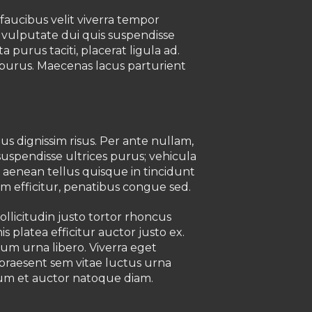
faucibus velit viverra tempor
 vulputate dui quis suspendisse
a purus taciti, placerat ligula ad.
 purus. Maecenas lacus parturient
s dignissim risus. Per ante nullam,
suspendisse ultrices purus; vehicula
aenean tellus quisque in tincidunt
 efficitur, penatibus congue sed.
licitudin justo tortor rhoncus
s platea efficitur auctor justo ex.
rum urna libero. Viverra eget
praesent sem vitae luctus urna
dum et auctor natoque diam.