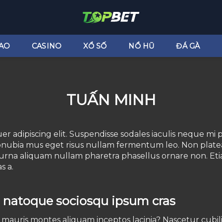
AO
CASINO
XỔ SỐ
NỔ HŨ
ĐÁ GÀ
TUẤN MINH
r adipiscing elit. Suspendisse sodales iaculis neque mi
 Conubia mus eget risus nullam fermentum leo. Non plate
urna aliquam nullam pharetra phasellus ornare non. Etia
s a.
a natoque sociosqu ipsum cras
 mauris montes aliquam inceptos lacinia? Nascetur cubil