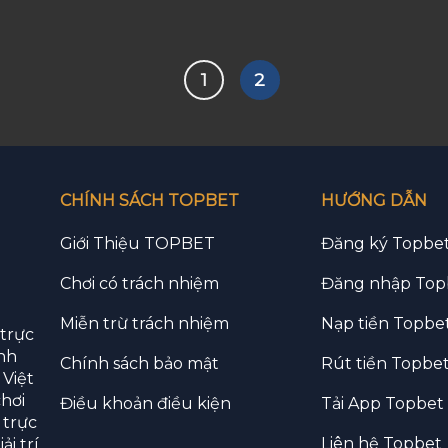
1
2
CHÍNH SÁCH TOPBET
HƯỚNG DẪN
Giới Thiệu TOPBET
Đăng ký Topbe
Chơi có trách nhiệm
Đăng nhập Top
Miễn trừ trách nhiệm
Nạp tiền Topbe
trực
nh
Chính sách bảo mật
Rút tiền Topbe
 Việt
hơi
Điều khoản điều kiện
Tải App Topbet
 trực
Liên hệ Topbet
ải trí