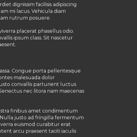
dignissim facilisis adipiscing
uam mi lacus. Vehicula diam
 diam rutrum posuere.
viverra placerat phasellus odio.
vallis ipsum class. Sit nascetur
aesent.
 massa. Congue porta pellentesque
montes malesuada dolor
sto convallis parturient luctus
a. Senectus nec litora nam maecenas
 Nostra finibus amet condimentum
. Nulla justo ad fringilla fermentum
iverra euismod curabitur erat
ent arcu praesent taciti iaculis