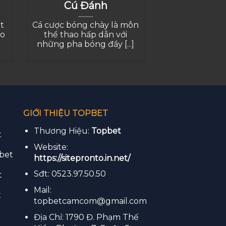
Cú Đánh
thể hiện qua cam kết bảo vệ
hà cái hướng tới tạo ra sân chơi
et
Cá cược bóng chày là môn
ch, từ cá cược thể thao đến
eo
thể thao hấp dẫn với
những pha bóng đầy [...]
 tín trong ngành iGaming. Giấy
ời chơi. Khi tham gia, người
m bảo môi trường cá cược công
GIỚI THIỆU TOPBET
Thương Hiệu:
Topbet
t
Website:
bet
https://sitepronto.in.net/
i bật mà cộng động người chơi
Sđt: 0523.97.50.50
t
Mail:
t
topbetcamcom@gmail.com
giúp người chơi yên tâm vì cần
Địa Chỉ: 1790 Đ. Phạm Thế
đánh giá hệ thống, cập nhật luật