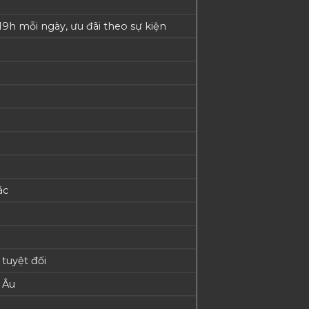
19h mỗi ngày, ưu đãi theo sự kiện
ác
tuyệt đối
 Âu