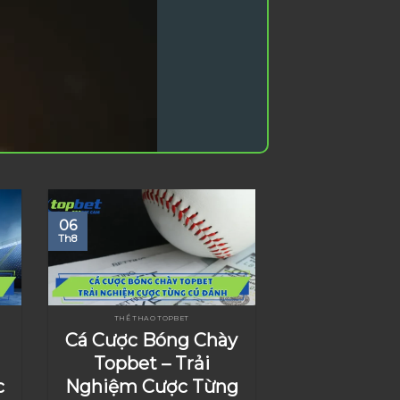
06
Th8
THỂ THAO TOPBET
Cá Cược Bóng Chày
Topbet – Trải
c
Nghiệm Cược Từng