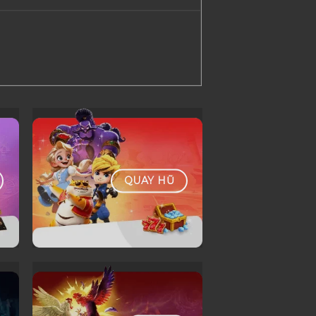
QUAY HŨ