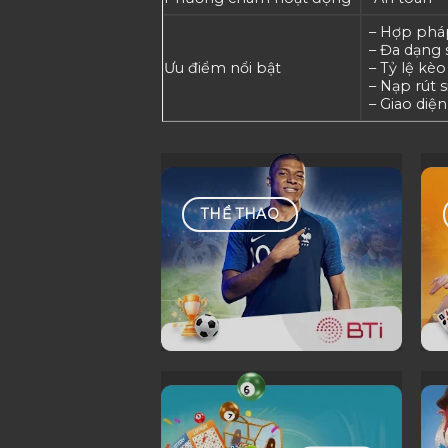
– Hợp pháp
– Đa dạng
Ưu điểm nổi bật
– Tỷ lệ kè
– Nạp rút s
– Giao diện
THỂ THAO