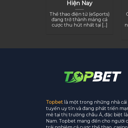
May
Hiện Nay
Topbet hoạt động với phương ch
quyền riêng tư người chơi, công k
 xắc đang trở
Thể thao điện tử (eSports)
công bằng nơi người chơi có thể
hơi giải trí hấp
đang trở thành mảng cá
casino.
các nhà [...]
cược thu hút nhất tại [...]
n
Giấy phép hoạt động từ c
Nền tảng sở hữu giấy phép hoạt 
phép này đảm bảo Topbet tuân thủ
dùng có thể yên tâm về tính hợp
bằng và minh bạch.
Những ưu điểm nổi bậ
Topbet có rất nhiều lợi thế so v
đánh giá cao.
Topbet
là một trong những nhà cái 
tuyến uy tín và đang phát triển mạ
Tính hợp pháp
mẽ tại thị trường châu Á, đặc biệt là
Nhà cái Topbet hoạt động theo gi
Nam. Topbet mang đến cho người c
nạp rút tiền, cá cược đều tuân t
trải nghiệm cá cược thể thao, casino