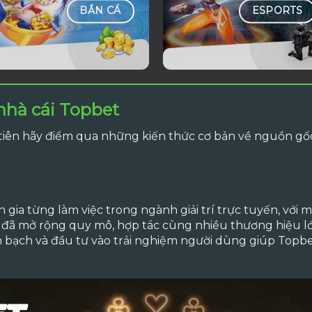
BẮN CÁ
ESPORTS
nhà cái Topbet
c tiên hãy điểm qua những kiến thức cơ bản về nguồn 
ia từng làm việc trong ngành giải trí trực tuyến, với m
, đã mở rộng quy mô, hợp tác cùng nhiều thương hiệu lớ
h bạch và đầu tư vào trải nghiệm người dùng giúp Topb