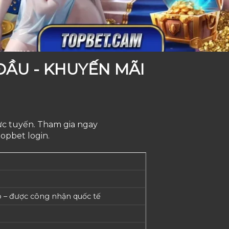
ĐẦU - KHUYẾN MÃI
rực tuyến. Tham gia ngay
opbet login.
 – được công nhận quốc tế