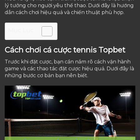
lý tưởng cho người yêu thể thao. Dưới đây là hướng
dẫn cách chơi hiệu quả và chiến thuật phù hợp.
Mục Lục
Cách chơi cá cược tennis Topbet
Trước khi đặt cược, bạn cần nắm rõ cách vận hành
game và các thao tác đặt cược hiệu quả. Dưới đây là
những bước cơ bản bạn nên biết.