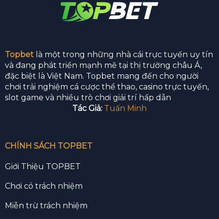
Topbet
là một trong những nhà cái trực tuyến uy tín
và đang phát triển mạnh mẽ tại thị trường châu Á,
đặc biệt là Việt Nam. Topbet mang đến cho người
chơi trải nghiệm cá cược thể thao, casino trực tuyến,
slot game và nhiều trò chơi giải trí hấp dẫn
Tác Giả:
Tuấn Minh
CHÍNH SÁCH TOPBET
Giới Thiệu TOPBET
Chơi có trách nhiệm
Miễn trừ trách nhiệm