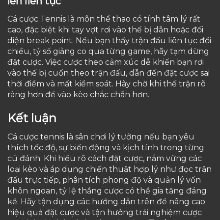
lên liên tục
Cá cược Tennis là môn thể thao có tính tâm lý rất
cao, đặc biệt khi tay vợt rơi vào thế bị dẫn hoặc đối
diện break point. Nếu bạn thấy trận đấu liên tục đổi
chiều, tỷ số giằng co qua từng game, hãy tạm dừng
đặt cược. Việc cược theo cảm xúc dễ khiến bạn rơi
vào thế bị cuốn theo trận đấu, dẫn đến đặt cược sai
thời điểm và mất kiểm soát. Hãy chờ khi thế trận rõ
ràng hơn để vào kèo chắc chắn hơn.
Kết luận
Cá cược tennis
là sân chơi lý tưởng nếu bạn yêu
thích tốc độ, sự biến động và kịch tính trong từng
cú đánh. Khi hiểu rõ cách đặt cược, nắm vững các
loại kèo và áp dụng chiến thuật hợp lý như đọc trận
đấu trực tiếp, phân tích phong độ và quản lý vốn
khôn ngoan, tỷ lệ thắng cược có thể gia tăng đáng
kể. Hãy tận dụng các hướng dẫn trên để nâng cao
hiệu quả đặt cược và tận hưởng trải nghiệm cược