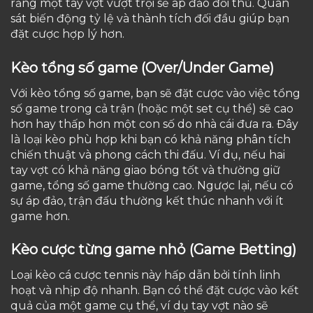
rằng một tay vợt vượt trội sẽ áp đảo đối thủ. Quan
sát biến động tỷ lệ và thành tích đối đầu giúp bạn
đặt cược hợp lý hơn.
Kèo tổng số game (Over/Under Game)
Với kèo tổng số game, bạn sẽ đặt cược vào việc tổng
số game trong cả trận (hoặc một set cụ thể) sẽ cao
hơn hay thấp hơn một con số do nhà cái đưa ra. Đây
là loại kèo phù hợp khi bạn có khả năng phân tích
chiến thuật và phong cách thi đấu. Ví dụ, nếu hai
tay vợt có khả năng giao bóng tốt và thường giữ
game, tổng số game thường cao. Ngược lại, nếu có
sự áp đảo, trận đấu thường kết thúc nhanh với ít
game hơn.
Kèo cược từng game nhỏ (Game Betting)
Loại kèo cá cược tennis này hấp dẫn bởi tính linh
hoạt và nhịp độ nhanh. Bạn có thể đặt cược vào kết
quả của một game cụ thể, ví dụ tay vợt nào sẽ