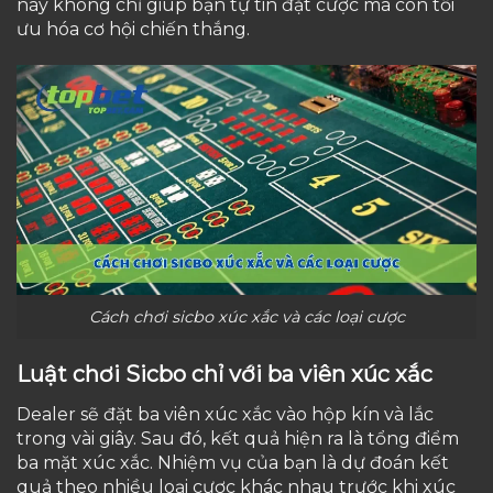
này không chỉ giúp bạn tự tin đặt cược mà còn tối
ưu hóa cơ hội chiến thắng.
Cách chơi sicbo xúc xắc và các loại cược
Luật chơi Sicbo chỉ với ba viên xúc xắc
Dealer sẽ đặt ba viên xúc xắc vào hộp kín và lắc
trong vài giây. Sau đó, kết quả hiện ra là tổng điểm
ba mặt xúc xắc. Nhiệm vụ của bạn là dự đoán kết
quả theo nhiều loại cược khác nhau trước khi xúc