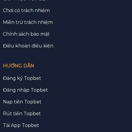
Chơi có trách nhiệm
Miễn trừ trách nhiệm
Chính sách bảo mật
Điều khoản điều kiện
HƯỚNG DẪN
Đăng ký Topbet
Đăng nhập Topbet
Nạp tiền Topbet
Rút tiền Topbet
Tải App Topbet