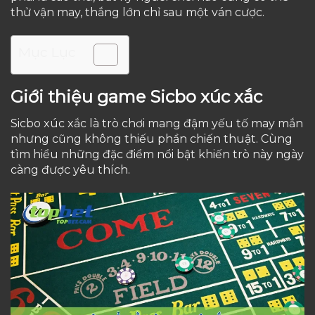
thử vận may, thắng lớn chỉ sau một ván cược.
Mục Lục
Giới thiệu game Sicbo xúc xắc
Sicbo xúc xắc là trò chơi mang đậm yếu tố may mắn
nhưng cũng không thiếu phần chiến thuật. Cùng
tìm hiểu những đặc điểm nổi bật khiến trò này ngày
càng được yêu thích.