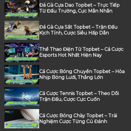
Đá Gà Cựa Dao Topbet – Trực Tiếp
Từ Đấu Trường, Cực Mãn Nhãn
Đá Gà Cựa Sắt Topbet – Trận Đấu
Kịch Tính, Cược Siêu Hấp Dẫn
Thể Thao Điện Tử Topbet – Cá Cược
Esports Hot Nhất Hiện Nay
Cá Cược Bóng Chuyền Topbet – Hòa
Nhịp Bóng Lưới, Thắng Lớn
Cá Cược Tennis Topbet – Theo Dõi
Trận Đấu, Cược Cực Cuốn
Cá Cược Bóng Chày Topbet – Trải
Nghiệm Cược Từng Cú Đánh