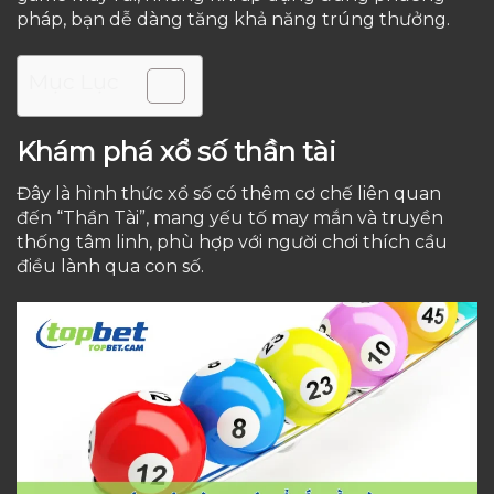
pháp, bạn dễ dàng tăng khả năng trúng thưởng.
Mục Lục
Khám phá xổ số thần tài
Đây là hình thức xổ số có thêm cơ chế liên quan
đến “Thần Tài”, mang yếu tố may mắn và truyền
thống tâm linh, phù hợp với người chơi thích cầu
điều lành qua con số.