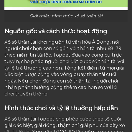
Giới thiệu hình thức xổ số thần tài
Nguồn gốc và cách thức hoạt động
Xổ số thần tài khởi nguồn từ văn hóa Á Đông, nơi
người chơi chọn con số gắn với thần tài như 68, 79
theo niềm tin tài lộc. Topbet đưa vào công cụ trực
tuyến, cho phép người chơi đặt cược số thần tài với
tỷ lệ trả thưởng cao hơn. Tổng kết điểm từ mọi giải
đặc biệt được cộng vào vòng quay thần tài cuối
ngày. Nếu chọn đúng con số thần tài, người chơi
nhận phần thưởng cộng thêm cao hơn so với lối
chơi truyền thống.
Hình thức chơi và tỷ lệ thưởng hấp dẫn
Xổ số thần tài Topbet cho phép cược theo số cuối
giải đặc biệt, giải đồng, thậm chí giải phụ của dãy xổ
số. Tỷ lệ thưởng gấp từ 70–90 lần nếu trúng chính