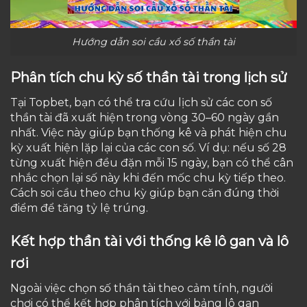
Hướng dẫn soi cầu xổ số thần tài
Phân tích chu kỳ số thần tài trong lịch sử
Tại Topbet, bạn có thể tra cứu lịch sử các con số
thần tài đã xuất hiện trong vòng 30–60 ngày gần
nhất. Việc này giúp bạn thống kê và phát hiện chu
kỳ xuất hiện lặp lại của các con số. Ví dụ: nếu số 28
từng xuất hiện đều đặn mỗi 15 ngày, bạn có thể cân
nhắc chọn lại số này khi đến mốc chu kỳ tiếp theo.
Cách soi cầu theo chu kỳ giúp bạn căn đúng thời
điểm để tăng tỷ lệ trúng.
Kết hợp thần tài với thống kê lô gan và lô
rơi
Ngoài việc chọn số thần tài theo cảm tính, người
chơi có thể kết hợp phân tích với bảng lô gan