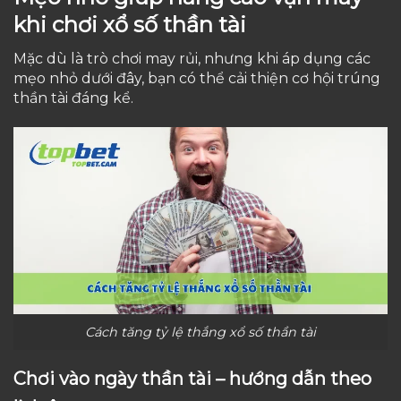
khi chơi xổ số thần tài
Mặc dù là trò chơi may rủi, nhưng khi áp dụng các
mẹo nhỏ dưới đây, bạn có thể cải thiện cơ hội trúng
thần tài đáng kể.
Cách tăng tỷ lệ thắng xổ số thần tài
Chơi vào ngày thần tài – hướng dẫn theo